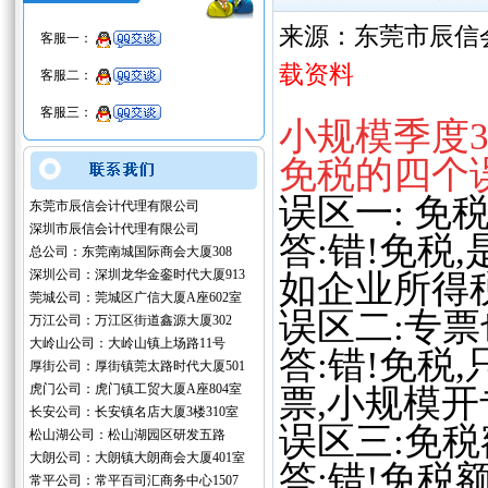
来源：东莞市辰信
客服一：
载资料
客服二：
客服三：
小规模季度3
免税的四个
误区一: 免
东莞市辰信会计代理有限公司
深圳市辰信会计代理有限公司
答:错!免税
总公司：东莞南城国际商会大厦308
深圳公司：深圳龙华金銮时代大厦913
如企业所得
莞城公司：莞城区广信大厦A座602室
误区二:专票
万江公司：万江区街道鑫源大厦302
大岭山公司：大岭山镇上场路11号
答:错!免税
厚街公司：厚街镇莞太路时代大厦501
虎门公司：虎门镇工贸大厦A座804室
票,小规模
长安公司：长安镇名店大厦3楼310室
误区三:免
松山湖公司：松山湖园区研发五路
大朗公司：大朗镇大朗商会大厦401室
答:错!免税
常平公司：常平百司汇商务中心1507