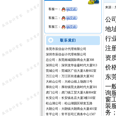
来源：
客服一：
客服二：
公
客服三：
地
行
注
东莞市辰信会计代理有限公司
深圳市辰信会计代理有限公司
资
总公司：东莞南城国际商会大厦308
深圳公司：深圳龙华金銮时代大厦913
价格
莞城公司：莞城区广信大厦A座602室
东
万江公司：万江区街道鑫源大厦302
大岭山公司：大岭山镇上场路11号
一
厚街公司：厚街镇莞太路时代大厦501
询
虎门公司：虎门镇工贸大厦A座804室
长安公司：长安镇名店大厦3楼310室
窗
松山湖公司：松山湖园区研发五路
装
大朗公司：大朗镇大朗商会大厦401室
务
常平公司：常平百司汇商务中心1507