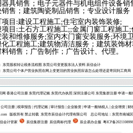
明器具销售；电子元器件与机电组件设备销
块销售；建筑陶瓷制品销售；专业设计服务
可项目:建设工程施工;住宅室内装饰装修;
般项目:土石方工程施工;;金属门窗工程施工
1
2
安装和维修服务;室内木门窗安装服务;环境
绿化工程施工;建筑物清洁服务；建筑装饰材
材料销售；广告制作；广告设计、代理。
：
东莞股权转让税务流程图 东莞公司变更股东法人资料 辰信会计
：
东莞公司个体户营业执照在网上变更旧的营业执照应该怎么处理还是寄回到工商局
司网
香港公司注册
东莞代理记账
东莞代办执照
深圳注册公司
东莞集群注册
申请一般
|
公司注册
|
税审报告
|
代理记账
|
审计报告
|
企业验资
|
申请一般纳税人
|
企业增资
|
财
5cxjz.com 版权所有 禁止转载 东莞市辰信会计代理有限公司 总公司地址：东莞市南城
辰信会计管家
辰信集群注册 辰信商标代理
辰企易办企服
粤ICP备202110899