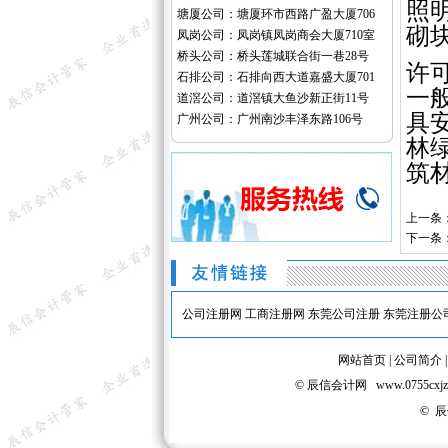
照
塘厦公司：塘厦环市西路广盈大厦706
砌
凤岗公司：凤岗镇凤岗商会大厦710室
桥头公司：桥头莲城联合街一巷28号
许
石排公司：石排向西大道嘉盛大厦701
一
道滘公司：道滘镇大鱼沙新正街11号
具
广州公司：广州南沙丰泽东路106号
林
筑
上一条
下一条
公司注册网
工商注册网
东莞公司注册
东莞注册公
网站首页
|
公司简介
© 辰信会计网 www.075
© 