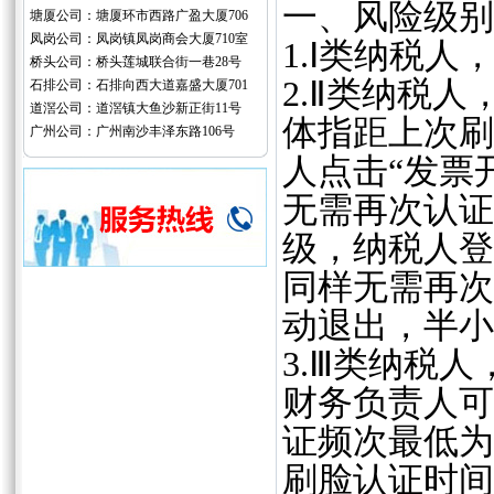
一、风险级别
塘厦公司：塘厦环市西路广盈大厦706
凤岗公司：凤岗镇凤岗商会大厦710室
1.Ⅰ类纳税
桥头公司：桥头莲城联合街一巷28号
2.Ⅱ类纳税
石排公司：石排向西大道嘉盛大厦701
道滘公司：道滘镇大鱼沙新正街11号
体指距上次刷
广州公司：广州南沙丰泽东路106号
人点击“发票
无需再次认证
级，纳税人登
同样无需再次
动退出，半小
3.Ⅲ类纳税
财务负责人可
证频次最低为
刷脸认证时间