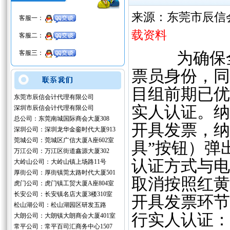
来源：东莞市辰信
客服一：
载资料
客服二：
客服三：
为确保全电
票员身份，同
目组前期已优
东莞市辰信会计代理有限公司
实人认证。纳
深圳市辰信会计代理有限公司
总公司：东莞南城国际商会大厦308
开具发票，纳
深圳公司：深圳龙华金銮时代大厦913
莞城公司：莞城区广信大厦A座602室
具”按钮）弹
万江公司：万江区街道鑫源大厦302
认证方式与电
大岭山公司：大岭山镇上场路11号
厚街公司：厚街镇莞太路时代大厦501
取消按照红黄
虎门公司：虎门镇工贸大厦A座804室
长安公司：长安镇名店大厦3楼310室
开具发票环节
松山湖公司：松山湖园区研发五路
行实人认证：
大朗公司：大朗镇大朗商会大厦401室
常平公司：常平百司汇商务中心1507