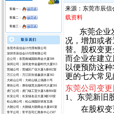
来源：东莞市辰信
客服一：
载资料
客服二：
客服三：
东莞企业发
况，增加或者
替。股权变更
东莞市辰信会计代理有限公司
深圳市辰信会计代理有限公司
而企业在建立
总公司：东莞南城国际商会大厦308
深圳公司：深圳龙华金銮时代大厦913
以便预防这种
莞城公司：莞城区广信大厦A座602室
更的七大常见
万江公司：万江区街道鑫源大厦302
大岭山公司：大岭山镇上场路11号
厚街公司：厚街镇莞太路时代大厦501
东莞公司变更
虎门公司：虎门镇工贸大厦A座804室
1、东莞新旧
长安公司：长安镇名店大厦3楼310室
松山湖公司：松山湖园区研发五路
在股权变更
大朗公司：大朗镇大朗商会大厦401室
常平公司：常平百司汇商务中心1507