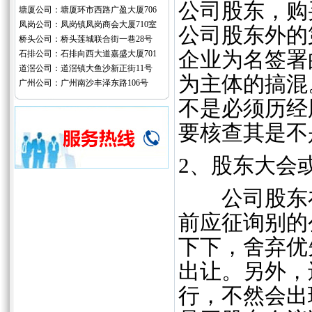
公司股东，购
塘厦公司：塘厦环市西路广盈大厦706
凤岗公司：凤岗镇凤岗商会大厦710室
公司股东外的
桥头公司：桥头莲城联合街一巷28号
企业为名签署
石排公司：石排向西大道嘉盛大厦701
道滘公司：道滘镇大鱼沙新正街11号
为主体的搞混
广州公司：广州南沙丰泽东路106号
不是必须历经
要核查其是不
2、股东大会
公司股东在
前应征询别的
下下，舍弃优
出让。另外，
行，不然会出