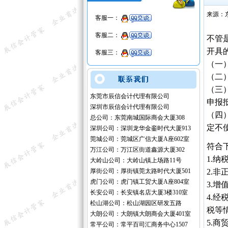
来源：
客服一：
客服二：
不管
开具
客服三：
（一
（二
（三
东莞市辰信会计代理有限公司
申报
深圳市辰信会计代理有限公司
（四
总公司：东莞南城国际商会大厦308
定不
深圳公司：深圳龙华金銮时代大厦913
莞城公司：莞城区广信大厦A座602室
符合
万江公司：万江区街道鑫源大厦302
1.
大岭山公司：大岭山镇上场路11号
厚街公司：厚街镇莞太路时代大厦501
2.
虎门公司：虎门镇工贸大厦A座804室
3.增
长安公司：长安镇名店大厦3楼310室
4.
松山湖公司：松山湖园区研发五路
税等情
大朗公司：大朗镇大朗商会大厦401室
5.
常平公司：常平百司汇商务中心1507