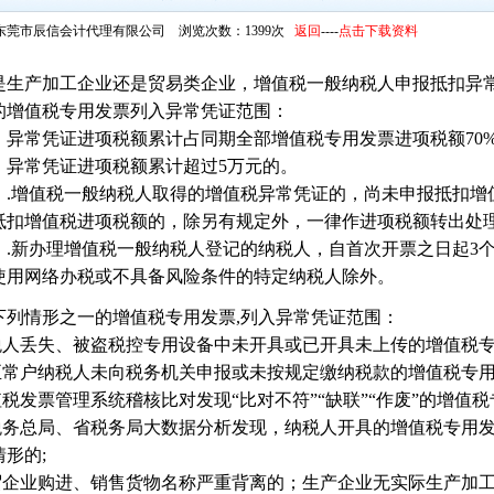
东莞市辰信会计代理有限公司 浏览次数：1399次
返回
----
点击下载资料
是生产加工企业还是贸易类企业，增值税一般纳税人申报抵扣异
的增值税专用发票列入异常凭证范围：
）异常凭证进项税额累计占同期全部增值税专用发票进项税额70
）异常凭证进项税额累计超过5万元的。
）.增值税一般纳税人取得的增值税异常凭证的，尚未申报抵扣增
抵扣增值税进项税额的，除另有规定外，一律作进项税额转出处
）.新办理增值税一般纳税人登记的纳税人，自首次开票之日起3
使用网络办税或不具备风险条件的特定纳税人除外。
下列情形之一的增值税专用发票,列入异常凭证范围：
纳税人丢失、被盗税控专用设备中未开具或已开具未上传的增值税专
非正常户纳税人未向税务机关申报或未按规定缴纳税款的增值税专用
值税发票管理系统稽核比对发现“比对不符”“缺联”“作废”的增值
经税务总局、省税务局大数据分析发现，纳税人开具的增值税专用
形的;
商贸企业购进、销售货物名称严重背离的；生产企业无实际生产加